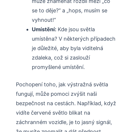
může znamenat rozdíl mezi „co
se to děje?“ a „hops, musím se
vyhnout!“
Umístění:
Kde jsou světla
umístěna? V některých případech
je důležité, aby byla viditelná
zdaleka, což si zaslouží
promyšlené umístění.
Pochopení toho, jak výstražná světla
fungují, může pomoci zvýšit naši
bezpečnost na cestách. Například, když
vidíte červené světlo blikat na
záchranném vozidle, je to jasný signál,
že musíte zpomalit a dát přednost.