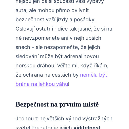
nejsou jen další součástí vaší výbavy
auta, ale mohou přímo ovlivnit
bezpečnost vaší jízdy a posádky.
Oslovují ostatní řidiče tak jasně, že si na
ně nevzpomenete ani v nejhlubších
snech – ale nezapomeňte, že jejich
sledování může být adrenalinovou
horskou dráhou. Věřte mi, když říkám,
že ochrana na cestách by
neměla být
brána na lehkou váhu
!
Bezpečnost na prvním místě
Jednou z největších výhod výstražných
světel Predator je jejich
viditelnost
.