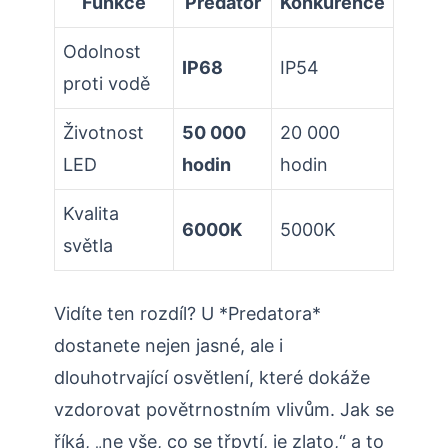
Funkce
Predator
Konkurence
Odolnost
IP68
IP54
proti vodě
Životnost
50 000
20 000
LED
hodin
hodin
Kvalita
6000K
5000K
světla
Vidíte ten rozdíl? U *Predatora*
dostanete nejen jasné, ale i
dlouhotrvající osvětlení, které dokáže
vzdorovat povětrnostním vlivům. Jak se
říká, „ne vše, co se třpytí, je zlato,“ a to