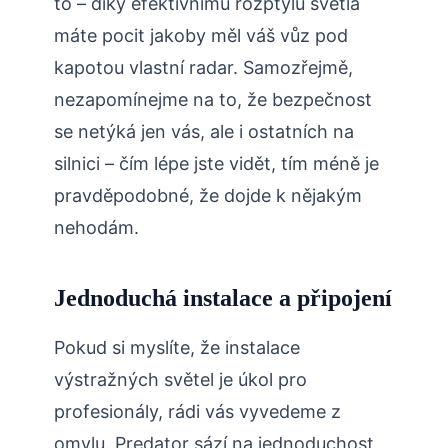
to – díky efektivnímu rozptylu světla
máte pocit jakoby měl váš vůz pod
kapotou vlastní radar. Samozřejmě,
nezapomínejme na to, že bezpečnost
se netýká jen vás, ale i ostatních na
silnici – čím lépe jste vidět, tím méně je
pravděpodobné, že dojde k nějakým
nehodám.
Jednoduchá instalace a připojení
Pokud si myslíte, že instalace
výstražných světel je úkol pro
profesionály, rádi vás vyvedeme z
omylu. Predator sází na jednoduchost,