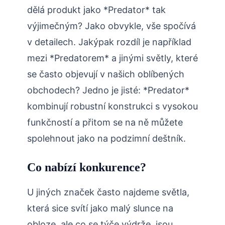
dělá produkt jako *Predator* tak
výjimečným? Jako obvykle, vše spočívá
v detailech. Jakýpak rozdíl je například
mezi *Predatorem* a jinými světly, které
se často objevují v našich oblíbených
obchodech? Jedno je jisté: *Predator*
kombinují robustní konstrukci s vysokou
funkčností a přitom se na ně můžete
spolehnout jako na podzimní deštník.
Co nabízí konkurence?
U jiných značek často najdeme světla,
která sice svítí jako malý slunce na
obloze, ale co se týče výdrže, jsou