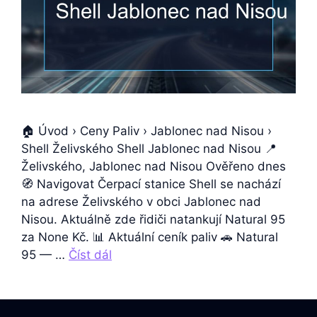
🏠 Úvod › Ceny Paliv › Jablonec nad Nisou ›
Shell Želivského Shell Jablonec nad Nisou 📍
Želivského, Jablonec nad Nisou Ověřeno dnes
🧭 Navigovat Čerpací stanice Shell se nachází
na adrese Želivského v obci Jablonec nad
Nisou. Aktuálně zde řidiči natankují Natural 95
za None Kč. 📊 Aktuální ceník paliv 🚗 Natural
95 — …
Číst dál