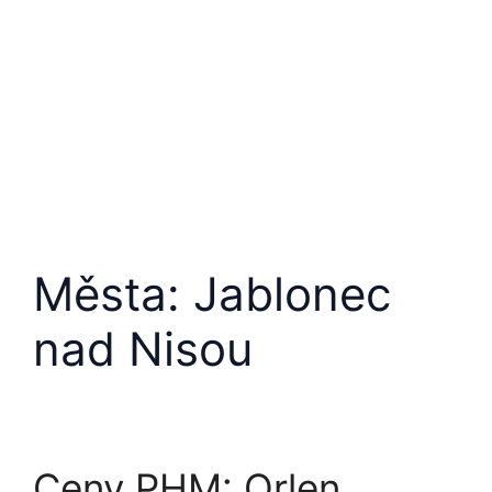
Přeskočit
na
obsah
Města:
Jablonec
nad Nisou
Ceny PHM: Orlen