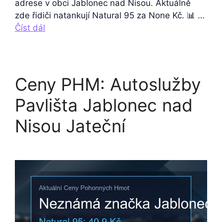
adrese v obci Jablonec nad Nisou. Aktuálně
zde řidiči natankují Natural 95 za None Kč. 📊 …
Číst dál
Ceny PHM: Autoslužby
Pavlišta Jablonec nad
Nisou Jateční