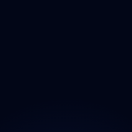
Liberecký
Královéhradecký
Pardubický
Vysočina
Jihomoravský
Olomoucký
Zlínský
Moravskoslezský
O projektu
Magazín
Kontakt
Ochrana údajů