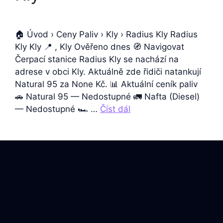
🏠 Úvod › Ceny Paliv › Kly › Radius Kly Radius
Kly Kly 📍 , Kly Ověřeno dnes 🧭 Navigovat
Čerpací stanice Radius Kly se nachází na
adrese v obci Kly. Aktuálně zde řidiči natankují
Natural 95 za None Kč. 📊 Aktuální ceník paliv
🚗 Natural 95 — Nedostupné 🚛 Nafta (Diesel)
— Nedostupné 🏎️ …
Číst dál