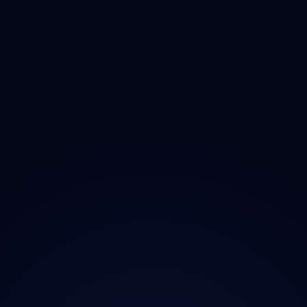
Zlínský
Moravskoslezský
O projektu
Magazín
Kontakt
Ochrana údajů