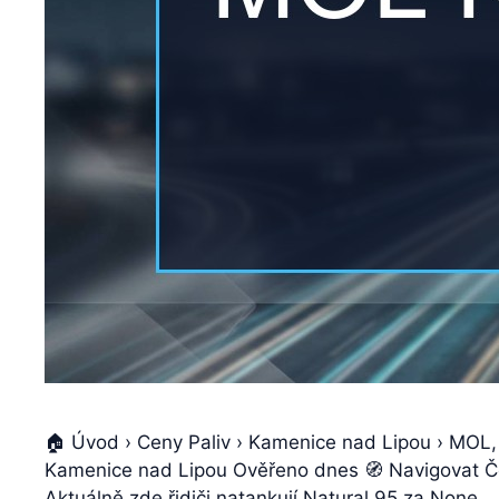
🏠 Úvod › Ceny Paliv › Kamenice nad Lipou › MOL
Kamenice nad Lipou Ověřeno dnes 🧭 Navigovat Če
Aktuálně zde řidiči natankují Natural 95 za None 