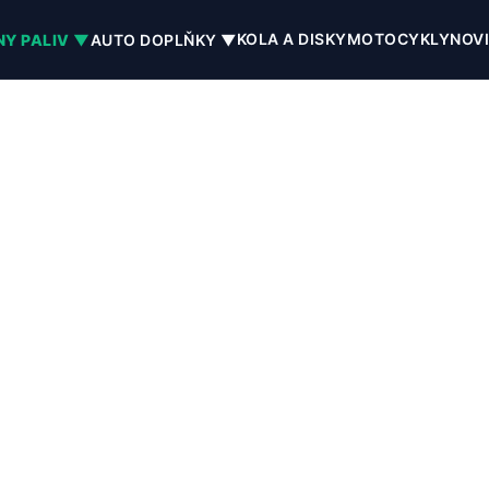
KOLA A DISKY
MOTOCYKLY
NOV
NY PALIV ▼
AUTO DOPLŇKY ▼