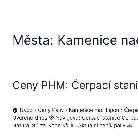
Města:
Kamenice na
Ceny PHM: Čerpací stan
🏠 Úvod › Ceny Paliv › Kamenice nad Lipou › Čerp
Ověřeno dnes 🧭 Navigovat Čerpací stanice Čerpací
Natural 95 za None Kč. 📊 Aktuální ceník paliv 🚗 