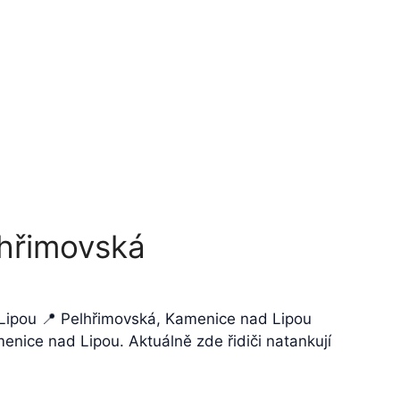
lhřimovská
 Lipou 📍 Pelhřimovská, Kamenice nad Lipou
nice nad Lipou. Aktuálně zde řidiči natankují