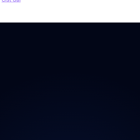
 Doplňky
→ Všechny kraje
O proj
chladničky
Praha
Magazí
radia
Středočeský
Kontak
ečnost
Jihočeský
Ochran
y
Plzeňský
iční známky
Karlovarský