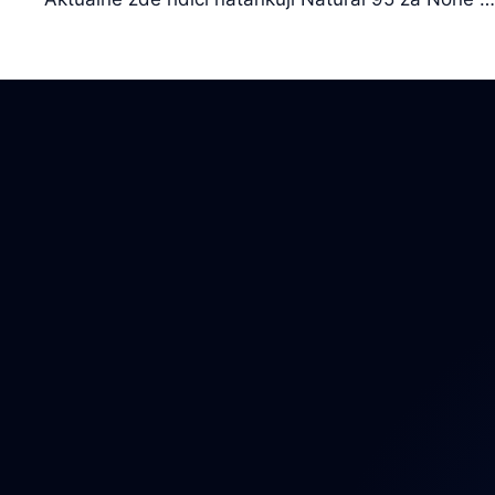
Auto
Auto
Auto
Bezp
Brzd
Dáln