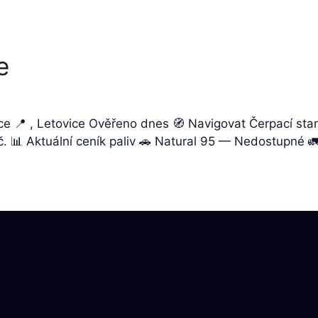
e
vice 📍 , Letovice Ověřeno dnes 🧭 Navigovat Čerpací sta
Kč. 📊 Aktuální ceník paliv 🚗 Natural 95 — Nedostupné 