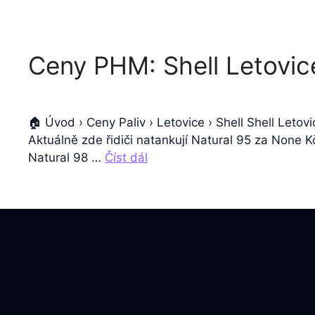
Ceny PHM: Shell Letovic
🏠 Úvod › Ceny Paliv › Letovice › Shell Shell Leto
Aktuálně zde řidiči natankují Natural 95 za None 
Natural 98 …
Číst dál