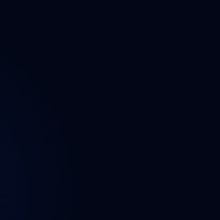
ektu
n
t
a údajů