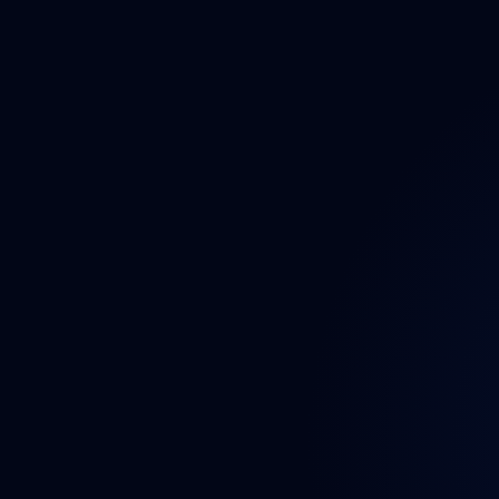
Auto
Auto
Auto
Bezp
Brzd
Dáln