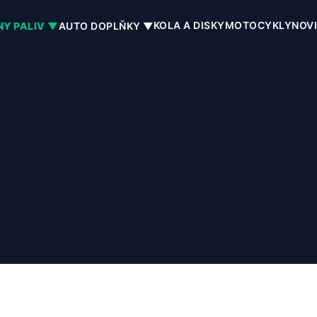
KOLA A DISKY
MOTOCYKLY
NOV
NY PALIV ▼
AUTO DOPLŇKY ▼