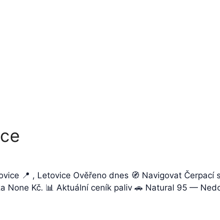
ice
ovice 📍 , Letovice Ověřeno dnes 🧭 Navigovat Čerpací 
 za None Kč. 📊 Aktuální ceník paliv 🚗 Natural 95 — Ne