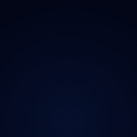
 Doplňky
→ Všechny kraje
O proj
chladničky
Praha
Magazí
radia
Středočeský
Kontak
ečnost
Jihočeský
Ochran
y
Plzeňský
iční známky
Karlovarský
Ústecký
Liberecký
Královéhradecký
Pardubický
Vysočina
Jihomoravský
Olomoucký
Zlínský
Moravskoslezský