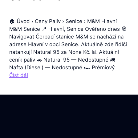
🏠 Úvod › Ceny Paliv › Senice › M&M Hlavní
M&M Senice 📍 Hlavní, Senice Ověřeno dnes 🧭
Navigovat Čerpací stanice M&M se nachází na
adrese Hlavní v obci Senice. Aktuálně zde řidiči
natankují Natural 95 za None Kč. 📊 Aktuální
ceník paliv 🚗 Natural 95 — Nedostupné 🚛
Nafta (Diesel) — Nedostupné 🏎️ Prémiový …
Číst dál