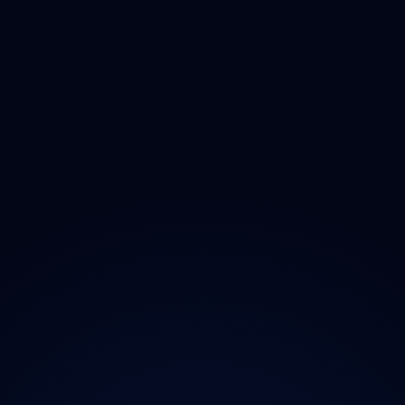
Olomoucký
Zlínský
Moravskoslezský
O projektu
Magazín
Kontakt
Ochrana údajů