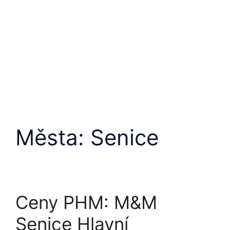
Přeskočit
na
obsah
Města:
Senice
Ceny PHM: M&M
Senice Hlavní