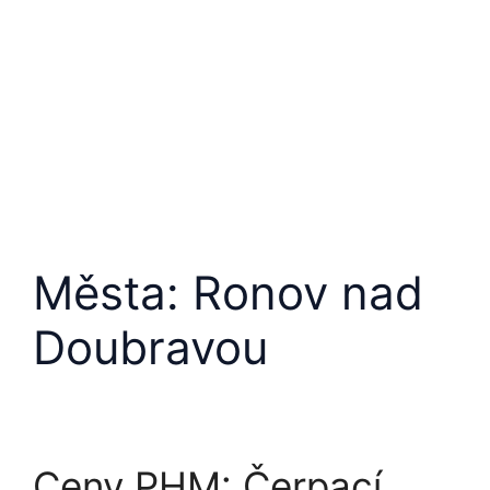
Města:
Ronov nad
Doubravou
Ceny PHM: Čerpací