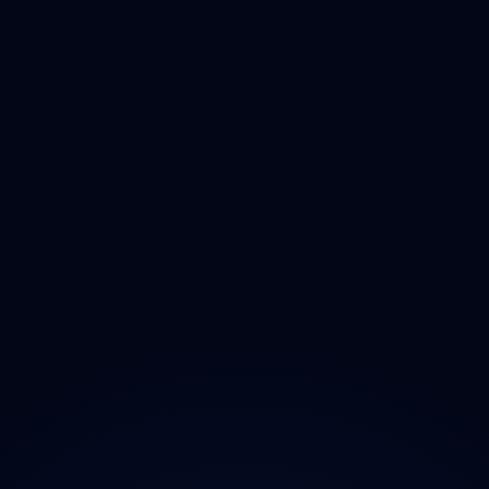
Královéhradecký
Pardubický
Vysočina
Jihomoravský
Olomoucký
Zlínský
Moravskoslezský
O projektu
Magazín
Kontakt
Ochrana údajů