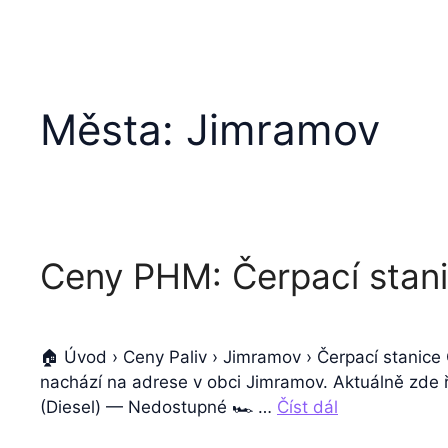
Města:
Jimramov
Ceny PHM: Čerpací stan
🏠 Úvod › Ceny Paliv › Jimramov › Čerpací stanice
nachází na adrese v obci Jimramov. Aktuálně zde ř
(Diesel) — Nedostupné 🏎️ …
Číst dál