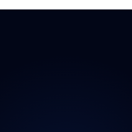
 Doplňky
→ Všechny kraje
O proj
chladničky
Praha
Magazí
radia
Středočeský
Kontak
ečnost
Jihočeský
Ochran
y
Plzeňský
iční známky
Karlovarský
Ústecký
Liberecký