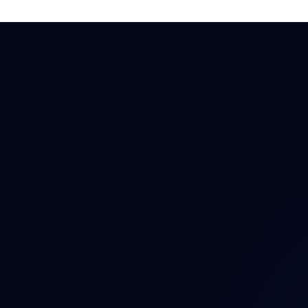
Auto
Auto
Auto
Bezp
Brzd
Dáln