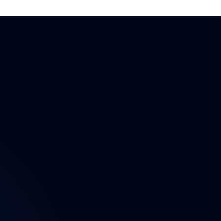
ektu
n
t
a údajů