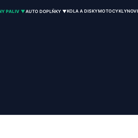
KOLA A DISKY
MOTOCYKLY
NOV
NY PALIV ▼
AUTO DOPLŇKY ▼