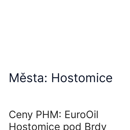
Přeskočit
na
obsah
Města:
Hostomice
Ceny PHM: EuroOil
Hostomice pod Brdy