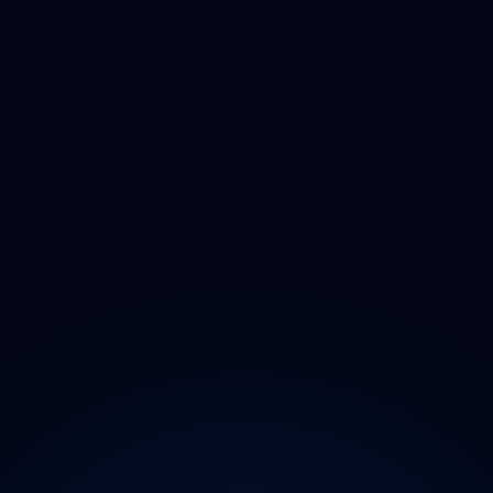
Vysočina
Jihomoravský
Olomoucký
Zlínský
Moravskoslezský
O projektu
Magazín
Kontakt
Ochrana údajů