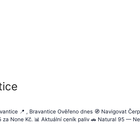
tice
avantice 📍 , Bravantice Ověřeno dnes 🧭 Navigovat Čerp
95 za None Kč. 📊 Aktuální ceník paliv 🚗 Natural 95 — 