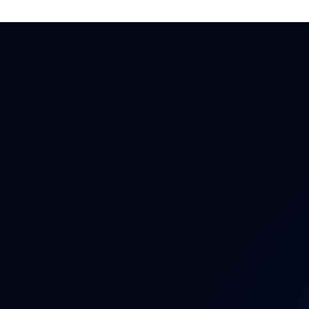
Auto
Auto
Auto
Bezp
Brzd
Dáln