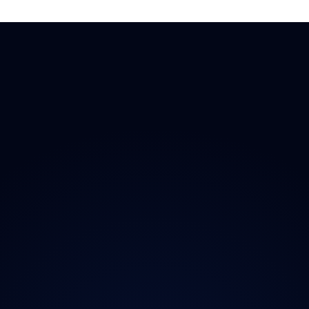
 Doplňky
→ Všechny kraje
O proj
chladničky
Praha
Magazí
radia
Středočeský
Kontak
ečnost
Jihočeský
Ochran
y
Plzeňský
iční známky
Karlovarský
Ústecký
Liberecký