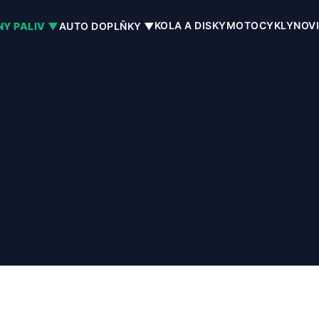
KOLA A DISKY
MOTOCYKLY
NOV
NY PALIV ▼
AUTO DOPLŇKY ▼