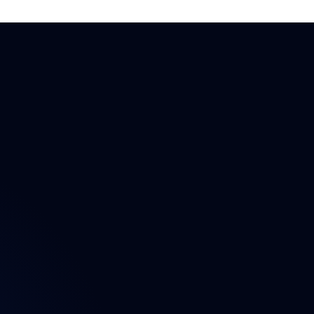
ektu
n
t
a údajů