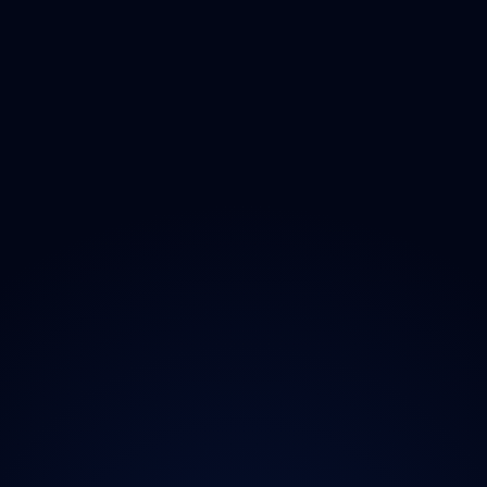
Zlínský
Moravskoslezský
O projektu
Magazín
Kontakt
Ochrana údajů