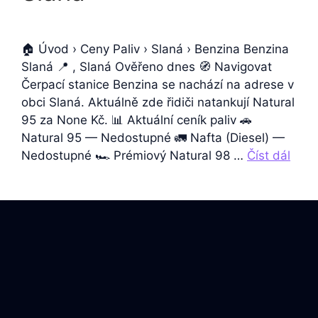
🏠 Úvod › Ceny Paliv › Slaná › Benzina Benzina
Slaná 📍 , Slaná Ověřeno dnes 🧭 Navigovat
Čerpací stanice Benzina se nachází na adrese v
obci Slaná. Aktuálně zde řidiči natankují Natural
95 za None Kč. 📊 Aktuální ceník paliv 🚗
Natural 95 — Nedostupné 🚛 Nafta (Diesel) —
Nedostupné 🏎️ Prémiový Natural 98 …
Číst dál