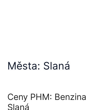
Přeskočit
na
obsah
Města:
Slaná
Ceny PHM: Benzina
Slaná