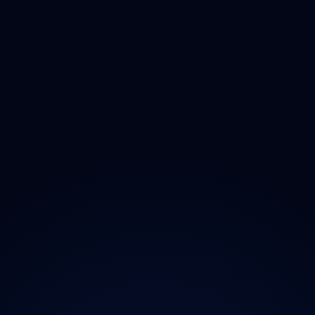
Olomoucký
Zlínský
Moravskoslezský
O projektu
Magazín
Kontakt
Ochrana údajů