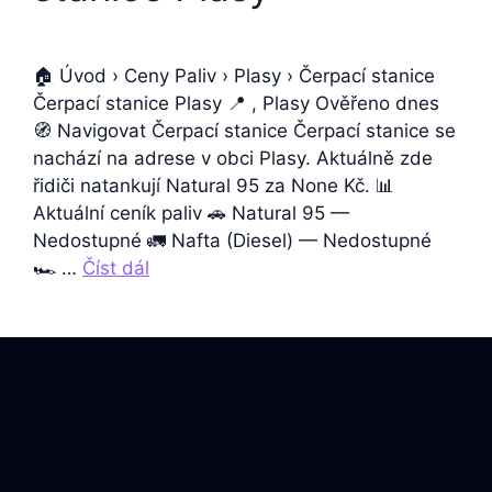
🏠 Úvod › Ceny Paliv › Plasy › Čerpací stanice
Čerpací stanice Plasy 📍 , Plasy Ověřeno dnes
🧭 Navigovat Čerpací stanice Čerpací stanice se
nachází na adrese v obci Plasy. Aktuálně zde
řidiči natankují Natural 95 za None Kč. 📊
Aktuální ceník paliv 🚗 Natural 95 —
Nedostupné 🚛 Nafta (Diesel) — Nedostupné
🏎️ …
Číst dál