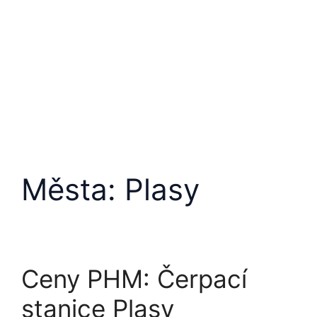
Přeskočit
na
obsah
Města:
Plasy
Ceny PHM: Čerpací
stanice Plasy