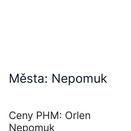
Přeskočit
na
obsah
Města:
Nepomuk
Ceny PHM: Orlen
Nepomuk