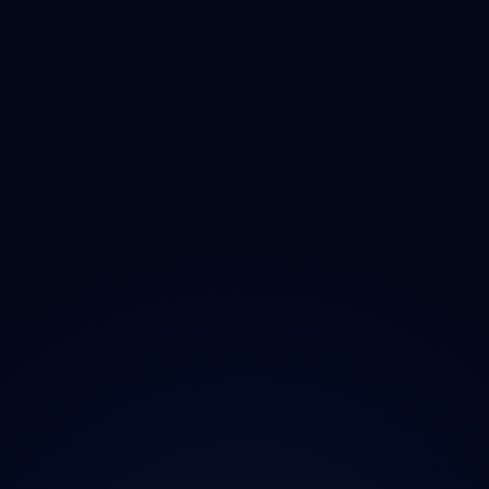
Olomoucký
Zlínský
Moravskoslezský
O projektu
Magazín
Kontakt
Ochrana údajů