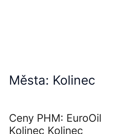
Přeskočit
na
obsah
Města:
Kolinec
Ceny PHM: EuroOil
Kolinec Kolinec