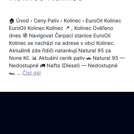
🏠 Úvod › Ceny Paliv › Kolinec › EuroOil Kolinec
EuroOil Kolinec Kolinec 📍 , Kolinec Ověřeno
dnes 🧭 Navigovat Čerpací stanice EuroOil
Kolinec se nachází na adrese v obci Kolinec.
Aktuálně zde řidiči natankují Natural 95 za
None Kč. 📊 Aktuální ceník paliv 🚗 Natural 95 —
Nedostupné 🚛 Nafta (Diesel) — Nedostupné
🏎️ …
Číst dál