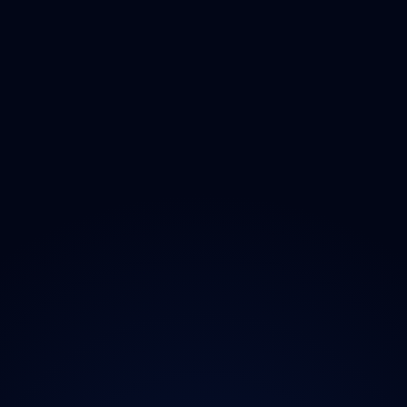
Olomoucký
Zlínský
Moravskoslezský
O projektu
Magazín
Kontakt
Ochrana údajů