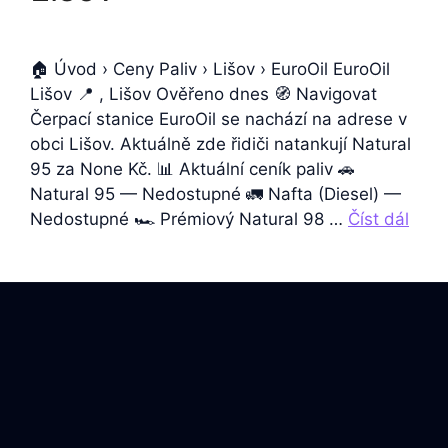
🏠 Úvod › Ceny Paliv › Lišov › EuroOil EuroOil
Lišov 📍 , Lišov Ověřeno dnes 🧭 Navigovat
Čerpací stanice EuroOil se nachází na adrese v
obci Lišov. Aktuálně zde řidiči natankují Natural
95 za None Kč. 📊 Aktuální ceník paliv 🚗
Natural 95 — Nedostupné 🚛 Nafta (Diesel) —
Nedostupné 🏎️ Prémiový Natural 98 …
Číst dál