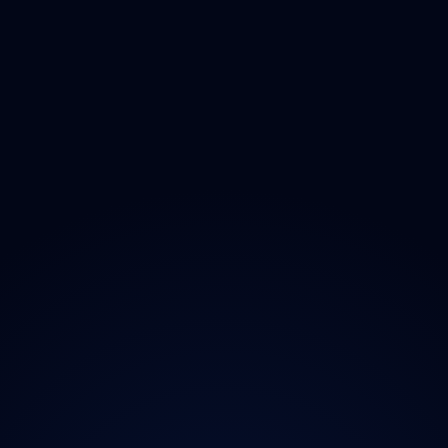
Zlínský
Moravskoslezský
O projektu
Magazín
Kontakt
Ochrana údajů