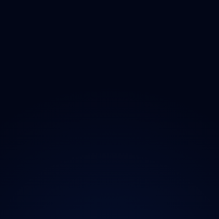
Zlínský
Moravskoslezský
O projektu
Magazín
Kontakt
Ochrana údajů