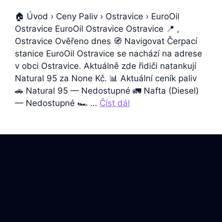
🏠 Úvod › Ceny Paliv › Ostravice › EuroOil
Ostravice EuroOil Ostravice Ostravice 📍 ,
Ostravice Ověřeno dnes 🧭 Navigovat Čerpací
stanice EuroOil Ostravice se nachází na adrese
v obci Ostravice. Aktuálně zde řidiči natankují
Natural 95 za None Kč. 📊 Aktuální ceník paliv
🚗 Natural 95 — Nedostupné 🚛 Nafta (Diesel)
— Nedostupné 🏎️ …
Číst dál