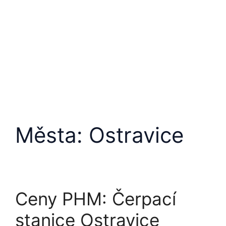
Přeskočit
na
obsah
Města:
Ostravice
Ceny PHM: Čerpací
stanice Ostravice