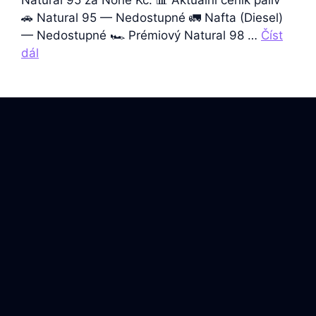
Natural 95 za None Kč. 📊 Aktuální ceník paliv
🚗 Natural 95 — Nedostupné 🚛 Nafta (Diesel)
— Nedostupné 🏎️ Prémiový Natural 98 …
Číst
dál