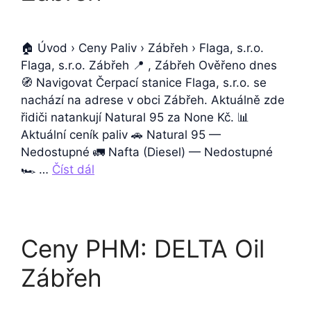
🏠 Úvod › Ceny Paliv › Zábřeh › Flaga, s.r.o.
Flaga, s.r.o. Zábřeh 📍 , Zábřeh Ověřeno dnes
🧭 Navigovat Čerpací stanice Flaga, s.r.o. se
nachází na adrese v obci Zábřeh. Aktuálně zde
řidiči natankují Natural 95 za None Kč. 📊
Aktuální ceník paliv 🚗 Natural 95 —
Nedostupné 🚛 Nafta (Diesel) — Nedostupné
🏎️ …
Číst dál
Ceny PHM: DELTA Oil
Zábřeh