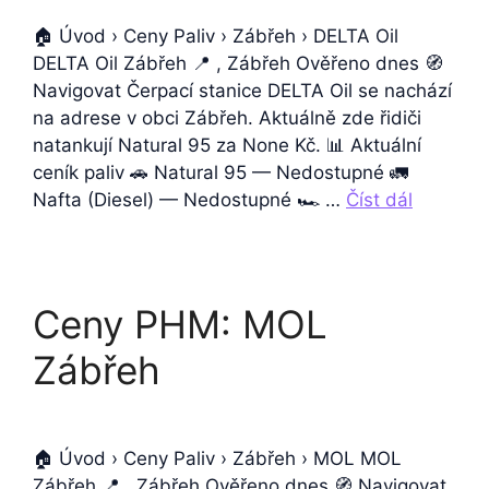
🏠 Úvod › Ceny Paliv › Zábřeh › DELTA Oil
DELTA Oil Zábřeh 📍 , Zábřeh Ověřeno dnes 🧭
Navigovat Čerpací stanice DELTA Oil se nachází
na adrese v obci Zábřeh. Aktuálně zde řidiči
natankují Natural 95 za None Kč. 📊 Aktuální
ceník paliv 🚗 Natural 95 — Nedostupné 🚛
Nafta (Diesel) — Nedostupné 🏎️ …
Číst dál
Ceny PHM: MOL
Zábřeh
🏠 Úvod › Ceny Paliv › Zábřeh › MOL MOL
Zábřeh 📍 , Zábřeh Ověřeno dnes 🧭 Navigovat