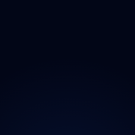
Zlínský
Moravskoslezský
O projektu
Magazín
Kontakt
Ochrana údajů