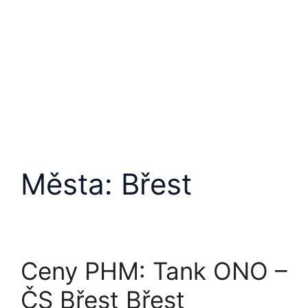
Města:
Břest
Ceny PHM: Tank ONO –
ČS Břest Břest