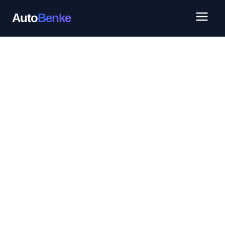
Auto
Benke
Přeskočit
na
obsah