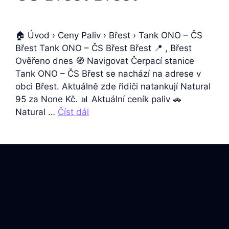
🏠 Úvod › Ceny Paliv › Břest › Tank ONO – ČS
Břest Tank ONO – ČS Břest Břest 📍 , Břest
Ověřeno dnes 🧭 Navigovat Čerpací stanice
Tank ONO – ČS Břest se nachází na adrese v
obci Břest. Aktuálně zde řidiči natankují Natural
95 za None Kč. 📊 Aktuální ceník paliv 🚗
Natural …
Číst dál