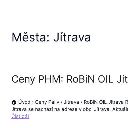
Města:
Jítrava
Ceny PHM: RoBiN OIL Jít
🏠 Úvod › Ceny Paliv › Jítrava › RoBiN OIL Jítrava
Jítrava se nachází na adrese v obci Jítrava. Aktuá
Číst dál