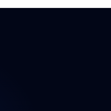
ektu
n
t
a údajů