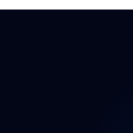
Auto
Auto
Auto
Bezp
Brzd
Dáln