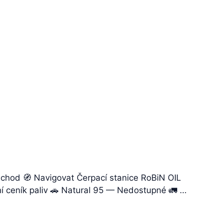
 Obchod 🧭 Navigovat Čerpací stanice RoBiN OIL
lní ceník paliv 🚗 Natural 95 — Nedostupné 🚛 …