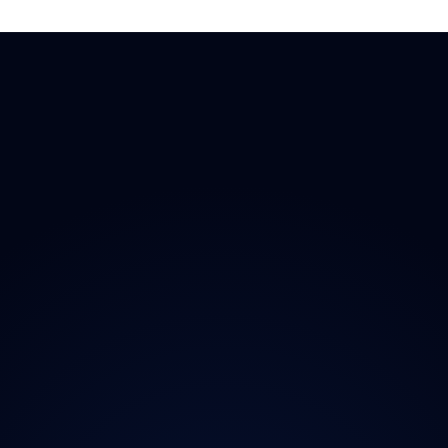
 Doplňky
→ Všechny kraje
O proj
chladničky
Praha
Magazí
radia
Středočeský
Kontak
ečnost
Jihočeský
Ochran
y
Plzeňský
iční známky
Karlovarský
Ústecký
Liberecký