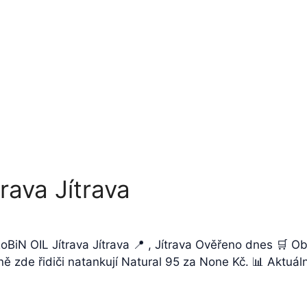
rava Jítrava
 RoBiN OIL Jítrava Jítrava 📍 , Jítrava Ověřeno dnes 🛒
lně zde řidiči natankují Natural 95 za None Kč. 📊 Aktuá