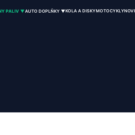
KOLA A DISKY
MOTOCYKLY
NOV
NY PALIV ▼
AUTO DOPLŇKY ▼