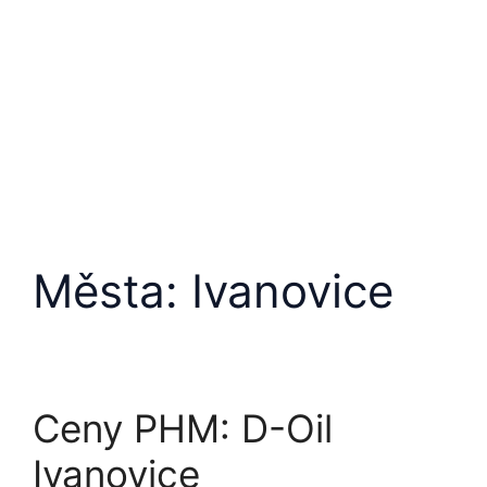
Přeskočit
na
obsah
Města:
Ivanovice
Ceny PHM: D-Oil
Ivanovice