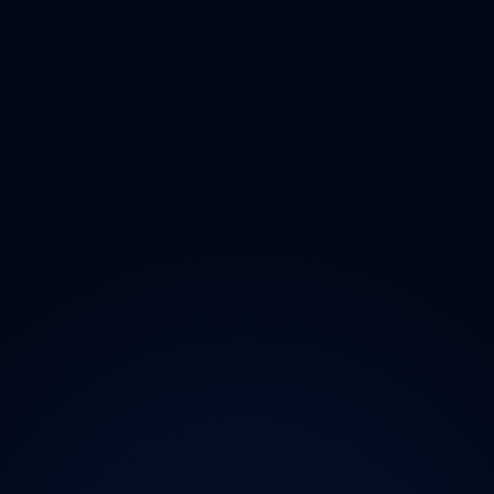
Zlínský
Moravskoslezský
O projektu
Magazín
Kontakt
Ochrana údajů