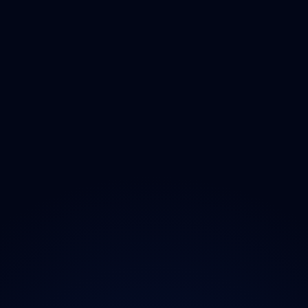
Vysočina
Jihomoravský
Olomoucký
Zlínský
Moravskoslezský
O projektu
Magazín
Kontakt
Ochrana údajů