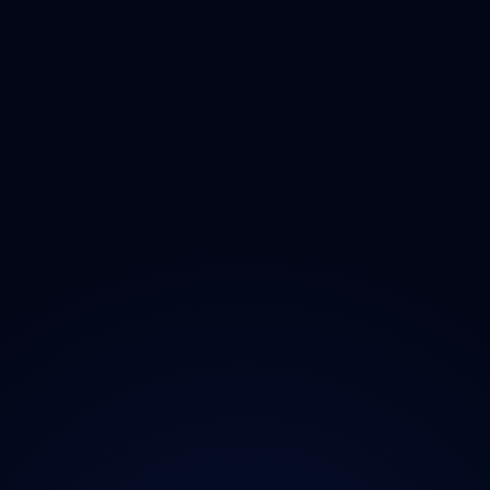
Olomoucký
Zlínský
Moravskoslezský
O projektu
Magazín
Kontakt
Ochrana údajů