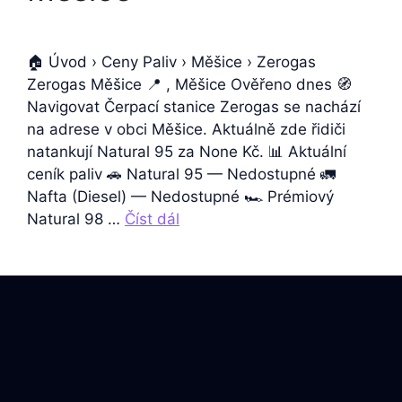
🏠 Úvod › Ceny Paliv › Měšice › Zerogas
Zerogas Měšice 📍 , Měšice Ověřeno dnes 🧭
Navigovat Čerpací stanice Zerogas se nachází
na adrese v obci Měšice. Aktuálně zde řidiči
natankují Natural 95 za None Kč. 📊 Aktuální
ceník paliv 🚗 Natural 95 — Nedostupné 🚛
Nafta (Diesel) — Nedostupné 🏎️ Prémiový
Natural 98 …
Číst dál