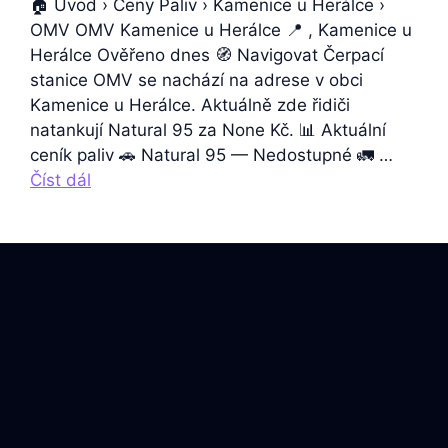
🏠 Úvod › Ceny Paliv › Kamenice u Herálce ›
OMV OMV Kamenice u Herálce 📍 , Kamenice u
Herálce Ověřeno dnes 🧭 Navigovat Čerpací
stanice OMV se nachází na adrese v obci
Kamenice u Herálce. Aktuálně zde řidiči
natankují Natural 95 za None Kč. 📊 Aktuální
ceník paliv 🚗 Natural 95 — Nedostupné 🚛 …
Číst dál