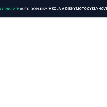
KOLA A DISKY
MOTOCYKLY
NOV
NY PALIV ▼
AUTO DOPLŇKY ▼