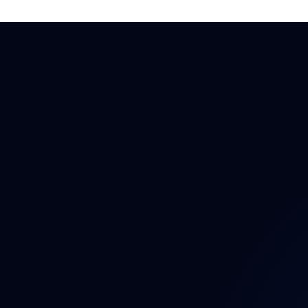
Auto
Auto
Auto
Bezp
Brzd
Dáln