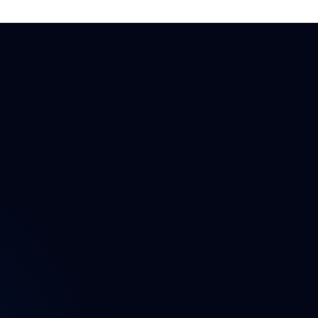
ektu
n
t
a údajů