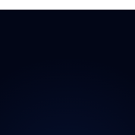
 Doplňky
→ Všechny kraje
O proj
chladničky
Praha
Magazí
radia
Středočeský
Kontak
ečnost
Jihočeský
Ochran
y
Plzeňský
iční známky
Karlovarský
Ústecký
Liberecký