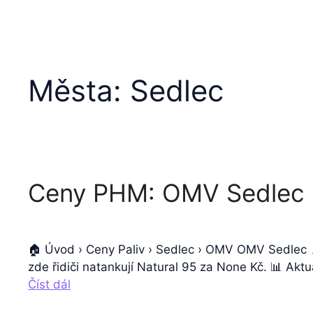
Města:
Sedlec
Ceny PHM: OMV Sedlec
🏠 Úvod › Ceny Paliv › Sedlec › OMV OMV Sedlec 
zde řidiči natankují Natural 95 za None Kč. 📊 Ak
Číst dál