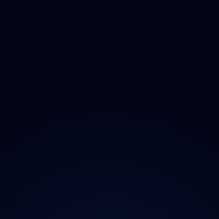
Olomoucký
Zlínský
Moravskoslezský
O projektu
Magazín
Kontakt
Ochrana údajů