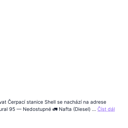
vat Čerpací stanice Shell se nachází na adrese
atural 95 — Nedostupné 🚛 Nafta (Diesel) …
Číst dál