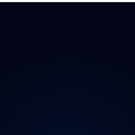
 Doplňky
→ Všechny kraje
O proj
chladničky
Praha
Magazí
radia
Středočeský
Kontak
ečnost
Jihočeský
Ochran
y
Plzeňský
iční známky
Karlovarský
Ústecký
Liberecký
Královéhradecký