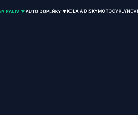
KOLA A DISKY
MOTOCYKLY
NOV
NY PALIV ▼
AUTO DOPLŇKY ▼