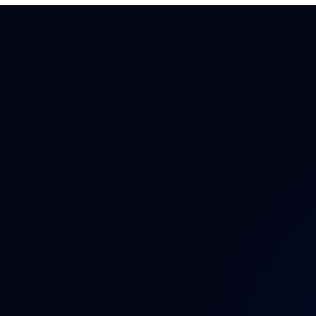
Auto
Auto
Auto
Bezp
Brzd
Dáln