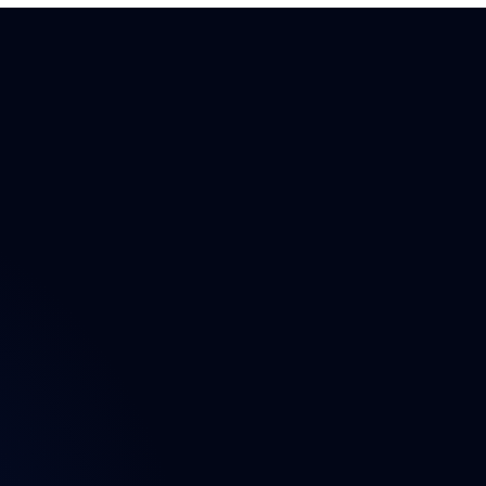
ektu
n
t
a údajů