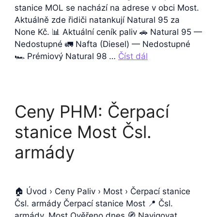
stanice MOL se nachází na adrese v obci Most.
Aktuálně zde řidiči natankují Natural 95 za
None Kč. 📊 Aktuální ceník paliv 🚗 Natural 95 —
Nedostupné 🚛 Nafta (Diesel) — Nedostupné
🏎️ Prémiový Natural 98 …
Číst dál
Ceny PHM: Čerpací
stanice Most Čsl.
armády
🏠 Úvod › Ceny Paliv › Most › Čerpací stanice
Čsl. armády Čerpací stanice Most 📍 Čsl.
armády, Most Ověřeno dnes 🧭 Navigovat