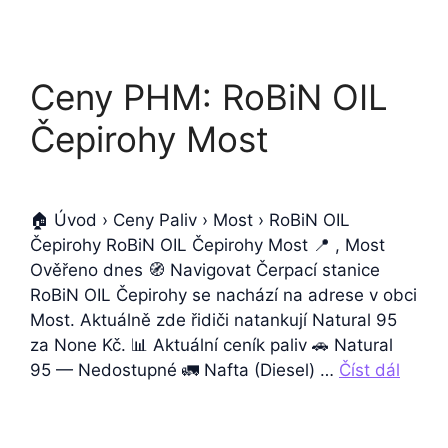
Ceny PHM: RoBiN OIL
Čepirohy Most
🏠 Úvod › Ceny Paliv › Most › RoBiN OIL
Čepirohy RoBiN OIL Čepirohy Most 📍 , Most
Ověřeno dnes 🧭 Navigovat Čerpací stanice
RoBiN OIL Čepirohy se nachází na adrese v obci
Most. Aktuálně zde řidiči natankují Natural 95
za None Kč. 📊 Aktuální ceník paliv 🚗 Natural
95 — Nedostupné 🚛 Nafta (Diesel) …
Číst dál