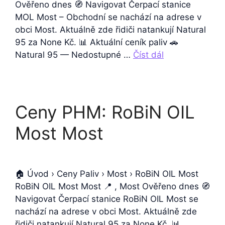
Ověřeno dnes 🧭 Navigovat Čerpací stanice
MOL Most – Obchodní se nachází na adrese v
obci Most. Aktuálně zde řidiči natankují Natural
95 za None Kč. 📊 Aktuální ceník paliv 🚗
Natural 95 — Nedostupné …
Číst dál
Ceny PHM: RoBiN OIL
Most Most
🏠 Úvod › Ceny Paliv › Most › RoBiN OIL Most
RoBiN OIL Most Most 📍 , Most Ověřeno dnes 🧭
Navigovat Čerpací stanice RoBiN OIL Most se
nachází na adrese v obci Most. Aktuálně zde
řidiči natankují Natural 95 za None Kč. 📊