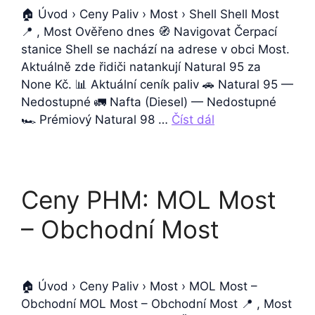
🏠 Úvod › Ceny Paliv › Most › Shell Shell Most
📍 , Most Ověřeno dnes 🧭 Navigovat Čerpací
stanice Shell se nachází na adrese v obci Most.
Aktuálně zde řidiči natankují Natural 95 za
None Kč. 📊 Aktuální ceník paliv 🚗 Natural 95 —
Nedostupné 🚛 Nafta (Diesel) — Nedostupné
🏎️ Prémiový Natural 98 …
Číst dál
Ceny PHM: MOL Most
– Obchodní Most
🏠 Úvod › Ceny Paliv › Most › MOL Most –
Obchodní MOL Most – Obchodní Most 📍 , Most