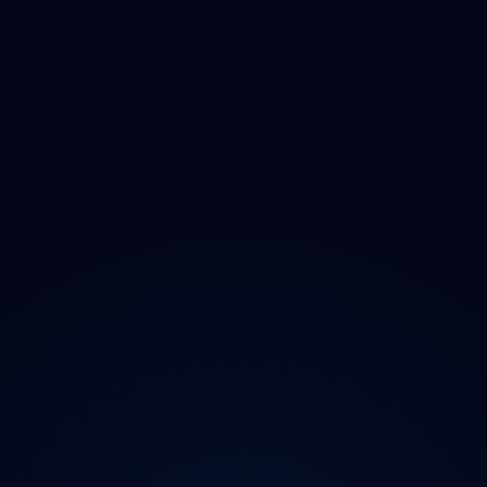
Zlínský
Moravskoslezský
O projektu
Magazín
Kontakt
Ochrana údajů