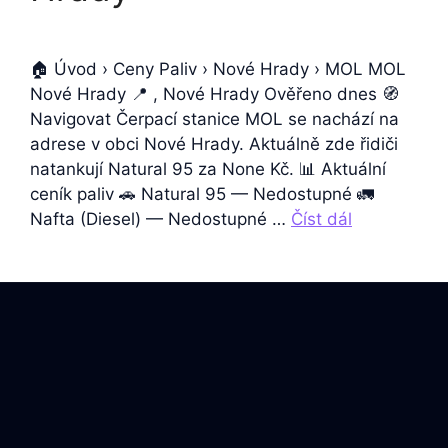
🏠 Úvod › Ceny Paliv › Nové Hrady › MOL MOL
Nové Hrady 📍 , Nové Hrady Ověřeno dnes 🧭
Navigovat Čerpací stanice MOL se nachází na
adrese v obci Nové Hrady. Aktuálně zde řidiči
natankují Natural 95 za None Kč. 📊 Aktuální
ceník paliv 🚗 Natural 95 — Nedostupné 🚛
Nafta (Diesel) — Nedostupné …
Číst dál