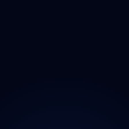
Vysočina
Jihomoravský
Olomoucký
Zlínský
Moravskoslezský
O projektu
Magazín
Kontakt
Ochrana údajů