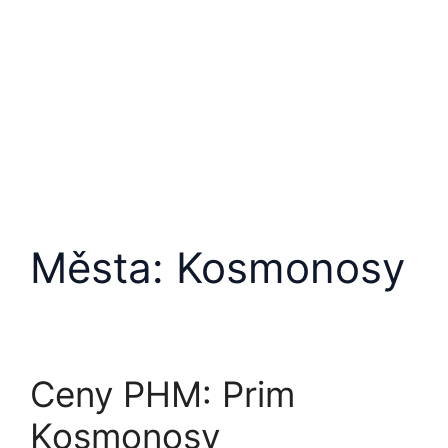
Přeskočit
na
obsah
Města:
Kosmonosy
Ceny PHM: Prim
Kosmonosy