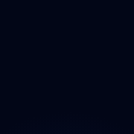
Karlovarský
Ústecký
Liberecký
Královéhradecký
Pardubický
Vysočina
Jihomoravský
Olomoucký
Zlínský
Moravskoslezský
O projektu
Magazín
Kontakt
Ochrana údajů