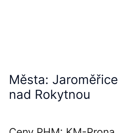
Města:
Jaroměřice
nad Rokytnou
Ceny PHM: KM-Prona,