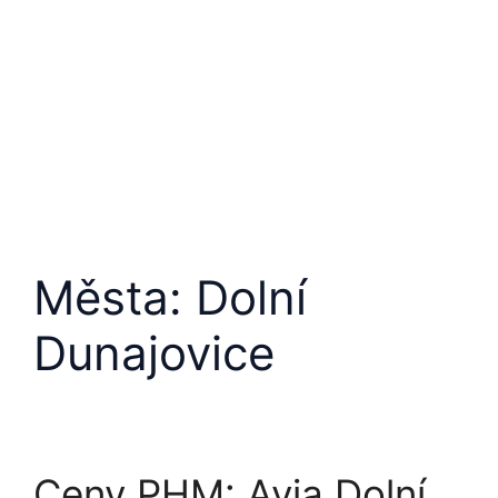
Města:
Dolní
Dunajovice
Ceny PHM: Avia Dolní