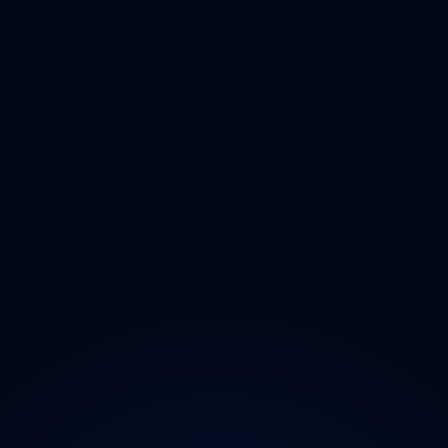
Vysočina
Jihomoravský
Olomoucký
Zlínský
Moravskoslezský
O projektu
Magazín
Kontakt
Ochrana údajů