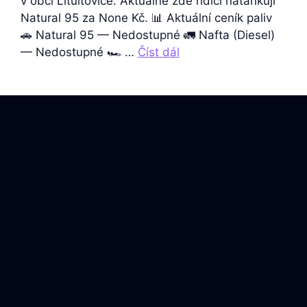
v obci Litultovice. Aktuálně zde řidiči natankují
Natural 95 za None Kč. 📊 Aktuální ceník paliv
🚗 Natural 95 — Nedostupné 🚛 Nafta (Diesel)
— Nedostupné 🏎️ …
Číst dál