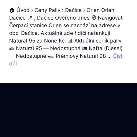
🏠 Úvod › Ceny Paliv › Dačice › Orlen Orlen
Dačice 📍 , Dačice Ověřeno dnes 🧭 Navigovat
Čerpací stanice Orlen se nachází na adrese v
obci Dačice. Aktuálně zde řidiči natankují
Natural 95 za None Kč. 📊 Aktuální ceník paliv
🚗 Natural 95 — Nedostupné 🚛 Nafta (Diesel)
— Nedostupné 🏎️ Prémiový Natural 98 …
Číst
dál