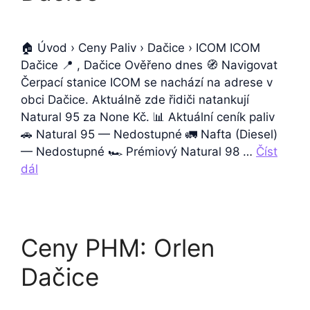
🏠 Úvod › Ceny Paliv › Dačice › ICOM ICOM
Dačice 📍 , Dačice Ověřeno dnes 🧭 Navigovat
Čerpací stanice ICOM se nachází na adrese v
obci Dačice. Aktuálně zde řidiči natankují
Natural 95 za None Kč. 📊 Aktuální ceník paliv
🚗 Natural 95 — Nedostupné 🚛 Nafta (Diesel)
— Nedostupné 🏎️ Prémiový Natural 98 …
Číst
dál
Ceny PHM: Orlen
Dačice