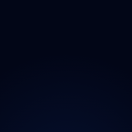
Zlínský
Moravskoslezský
O projektu
Magazín
Kontakt
Ochrana údajů