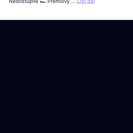
Nedostupné 🏎️ Prémiový …
Číst dál