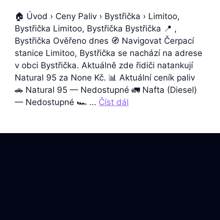
🏠 Úvod › Ceny Paliv › Bystřička › Limitoo,
Bystřička Limitoo, Bystřička Bystřička 📍 ,
Bystřička Ověřeno dnes 🧭 Navigovat Čerpací
stanice Limitoo, Bystřička se nachází na adrese
v obci Bystřička. Aktuálně zde řidiči natankují
Natural 95 za None Kč. 📊 Aktuální ceník paliv
🚗 Natural 95 — Nedostupné 🚛 Nafta (Diesel)
— Nedostupné 🏎️ …
Číst dál