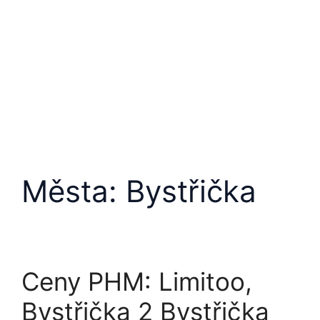
Přeskočit
na
obsah
Města:
Bystřička
Ceny PHM: Limitoo,
Bystřička 2 Bystřička