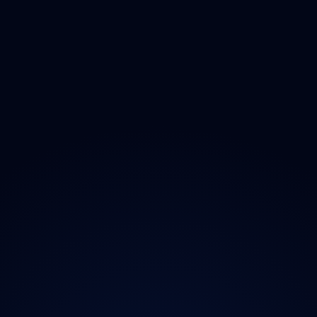
Zlínský
Moravskoslezský
O projektu
Magazín
Kontakt
Ochrana údajů