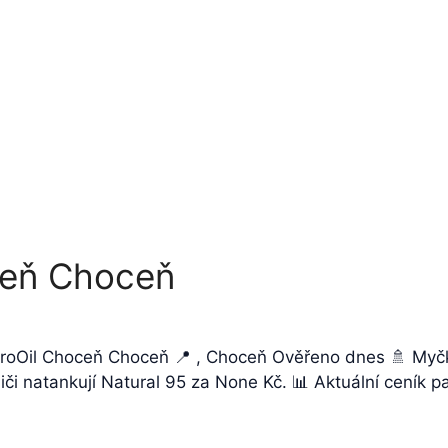
ceň Choceň
uroOil Choceň Choceň 📍 , Choceň Ověřeno dnes 🚿 Myčk
či natankují Natural 95 za None Kč. 📊 Aktuální ceník p