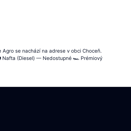
e Agro se nachází na adrese v obci Choceň.
🚛 Nafta (Diesel) — Nedostupné 🏎️ Prémiový