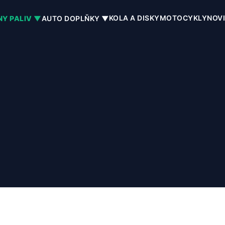
KOLA A DISKY
MOTOCYKLY
NOV
NY PALIV ▼
AUTO DOPLŇKY ▼