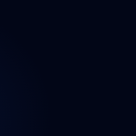
ektu
n
t
a údajů