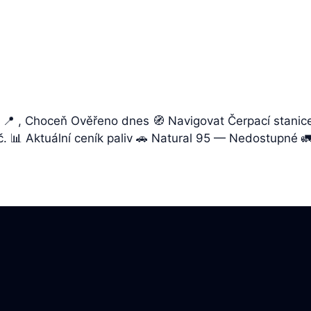
 📍 , Choceň Ověřeno dnes 🧭 Navigovat Čerpací stanic
Kč. 📊 Aktuální ceník paliv 🚗 Natural 95 — Nedostupné 