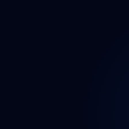
Auto
Auto
Auto
Bezp
Brzd
Dáln