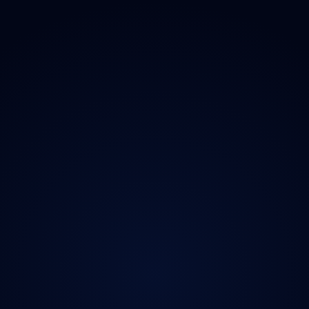
 Doplňky
→ Všechny kraje
O proj
chladničky
Praha
Magazí
radia
Středočeský
Kontak
ečnost
Jihočeský
Ochran
y
Plzeňský
iční známky
Karlovarský
Ústecký
Liberecký
Královéhradecký
Pardubický
Vysočina
Jihomoravský
Olomoucký
Zlínský
Moravskoslezský