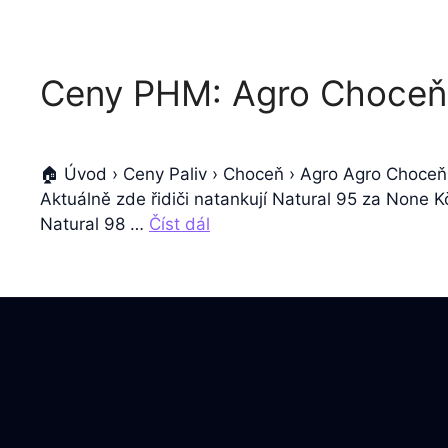
Ceny PHM: Agro Choceň
🏠 Úvod › Ceny Paliv › Choceň › Agro Agro Choceň
Aktuálně zde řidiči natankují Natural 95 za None 
Natural 98 …
Číst dál