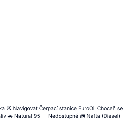
a 🧭 Navigovat Čerpací stanice EuroOil Choceň se
aliv 🚗 Natural 95 — Nedostupné 🚛 Nafta (Diesel)