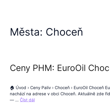
Města:
Choceň
Ceny PHM: EuroOil Cho
🏠 Úvod › Ceny Paliv › Choceň › EuroOil Choceň E
nachází na adrese v obci Choceň. Aktuálně zde řidi
— …
Číst dál