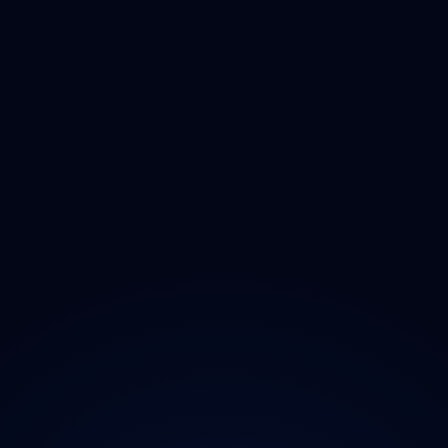
Vysočina
Jihomoravský
Olomoucký
Zlínský
Moravskoslezský
O projektu
Magazín
Kontakt
Ochrana údajů