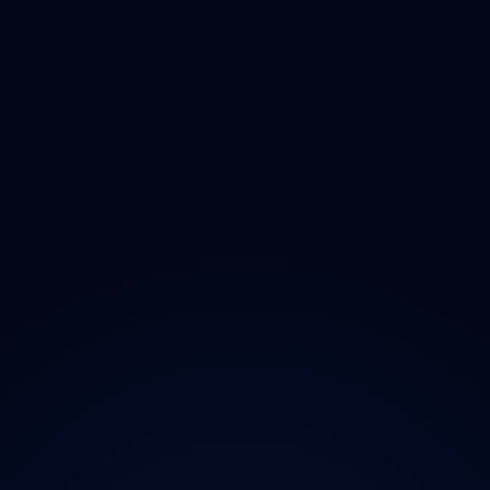
Olomoucký
Zlínský
Moravskoslezský
O projektu
Magazín
Kontakt
Ochrana údajů