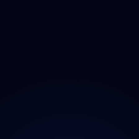
Vysočina
Jihomoravský
Olomoucký
Zlínský
Moravskoslezský
O projektu
Magazín
Kontakt
Ochrana údajů