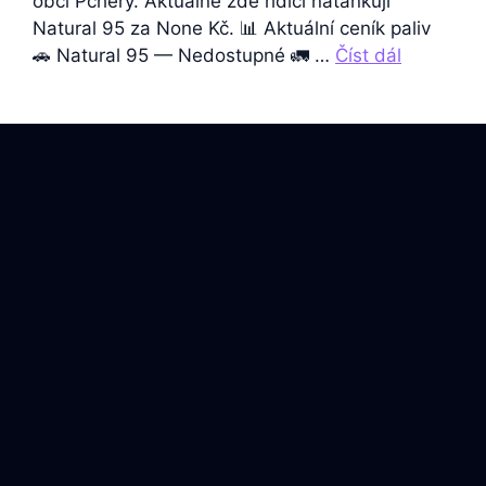
obci Pchery. Aktuálně zde řidiči natankují
Natural 95 za None Kč. 📊 Aktuální ceník paliv
🚗 Natural 95 — Nedostupné 🚛 …
Číst dál