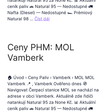
natankují Natural 95 za None Kč. 📊 Aktuální
ceník paliv 🚗 Natural 95 — Nedostupné 🚛
Nafta (Diesel) — Nedostupné 🏎️ Prémiový
Natural 98 …
Číst dál
Ceny PHM: MOL
Vamberk
🏠 Úvod › Ceny Paliv › Vamberk › MOL MOL
Vamberk 📍 , Vamberk Ověřeno dnes 🧭
Navigovat Čerpací stanice MOL se nachází na
adrese v obci Vamberk. Aktuálně zde řidiči
natankují Natural 95 za None Kč. 📊 Aktuální
ceník paliv 🚗 Natural 95 — Nedostupné 🚛