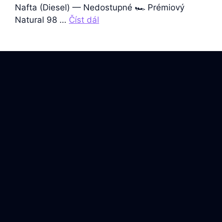
Nafta (Diesel) — Nedostupné 🏎️ Prémiový
Natural 98 …
Číst dál