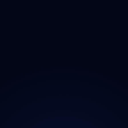
Olomoucký
Zlínský
Moravskoslezský
O projektu
Magazín
Kontakt
Ochrana údajů