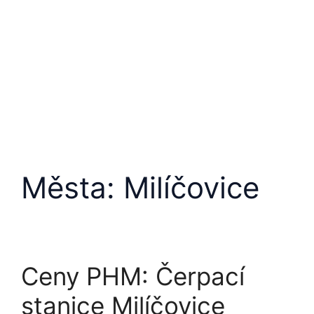
Přeskočit
na
obsah
Města:
Milíčovice
Ceny PHM: Čerpací
stanice Milíčovice