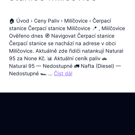
🏠 Úvod › Ceny Paliv › Milíčovice › Čerpací
stanice Čerpací stanice Milíčovice 📍 , Milíčovice
Ověřeno dnes 🧭 Navigovat Čerpací stanice
Čerpací stanice se nachází na adrese v obci
Milíčovice. Aktuálně zde řidiči natankují Natural
95 za None Kč. 📊 Aktuální ceník paliv 🚗
Natural 95 — Nedostupné 🚛 Nafta (Diesel) —
Nedostupné 🏎️ …
Číst dál