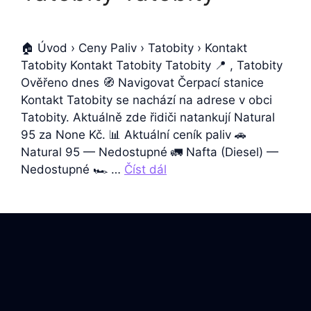
🏠 Úvod › Ceny Paliv › Tatobity › Kontakt
Tatobity Kontakt Tatobity Tatobity 📍 , Tatobity
Ověřeno dnes 🧭 Navigovat Čerpací stanice
Kontakt Tatobity se nachází na adrese v obci
Tatobity. Aktuálně zde řidiči natankují Natural
95 za None Kč. 📊 Aktuální ceník paliv 🚗
Natural 95 — Nedostupné 🚛 Nafta (Diesel) —
Nedostupné 🏎️ …
Číst dál