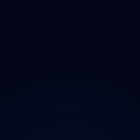
Olomoucký
Zlínský
Moravskoslezský
O projektu
Magazín
Kontakt
Ochrana údajů