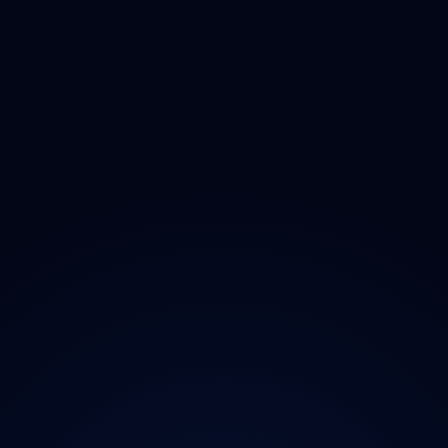
Zlínský
Moravskoslezský
O projektu
Magazín
Kontakt
Ochrana údajů