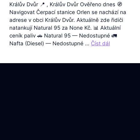
Králův Dvůr 📍 , Králův Dvůr Ověřeno dnes 🧭
Navigovat Čerpací stanice Orlen se nachází na
adrese v obci Králův Dvůr. Aktuálně zde řidiči
natankují Natural 95 za None Kč. 📊 Aktuální
ceník paliv 🚗 Natural 95 — Nedostupné 🚛
Nafta (Diesel) — Nedostupné …
Číst dál