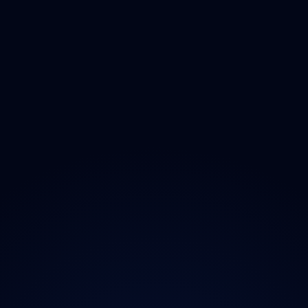
Olomoucký
Zlínský
Moravskoslezský
O projektu
Magazín
Kontakt
Ochrana údajů