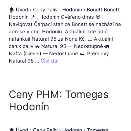
🏠 Úvod › Ceny Paliv › Hodonín › Bonett Bonett
Hodonín 📍 , Hodonín Ověřeno dnes 🧭
Navigovat Čerpací stanice Bonett se nachází na
adrese v obci Hodonín. Aktuálně zde řidiči
natankují Natural 95 za None Kč. 📊 Aktuální
ceník paliv 🚗 Natural 95 — Nedostupné 🚛
Nafta (Diesel) — Nedostupné 🏎️ Prémiový
Natural 98 …
Číst dál
Ceny PHM: Tomegas
Hodonín
🏠 Úvod › Ceny Paliv › Hodonín › Tomegas