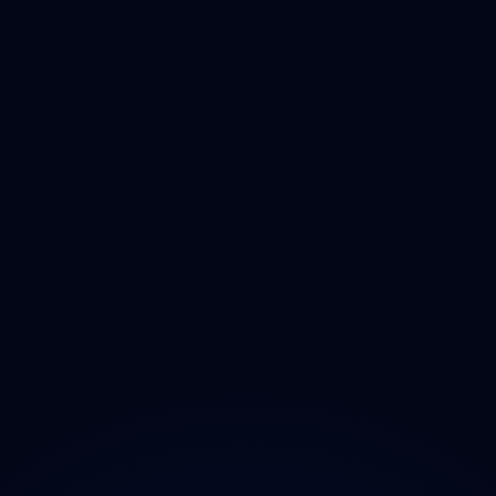
Liberecký
Královéhradecký
Pardubický
Vysočina
Jihomoravský
Olomoucký
Zlínský
Moravskoslezský
O projektu
Magazín
Kontakt
Ochrana údajů