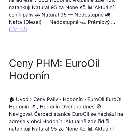
na adrese v obci Hodonín. Aktuálně zde řidiči
natankují Natural 95 za None Kč. 📊 Aktuální
ceník paliv 🚗 Natural 95 — Nedostupné 🚛
Nafta (Diesel) — Nedostupné 🏎️ Prémiový …
Číst dál
Ceny PHM: EuroOil
Hodonín
🏠 Úvod › Ceny Paliv › Hodonín › EuroOil EuroOil
Hodonín 📍 , Hodonín Ověřeno dnes 🧭
Navigovat Čerpací stanice EuroOil se nachází na
adrese v obci Hodonín. Aktuálně zde řidiči
natankují Natural 95 za None Kč. 📊 Aktuální