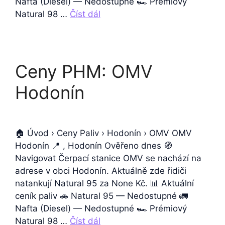
Nafta (Diesel) — Nedostupné 🏎️ Prémiový
Natural 98 …
Číst dál
Ceny PHM: OMV
Hodonín
🏠 Úvod › Ceny Paliv › Hodonín › OMV OMV
Hodonín 📍 , Hodonín Ověřeno dnes 🧭
Navigovat Čerpací stanice OMV se nachází na
adrese v obci Hodonín. Aktuálně zde řidiči
natankují Natural 95 za None Kč. 📊 Aktuální
ceník paliv 🚗 Natural 95 — Nedostupné 🚛
Nafta (Diesel) — Nedostupné 🏎️ Prémiový
Natural 98 …
Číst dál