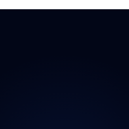
 Doplňky
→ Všechny kraje
O proj
chladničky
Praha
Magazí
radia
Středočeský
Kontak
ečnost
Jihočeský
Ochran
y
Plzeňský
iční známky
Karlovarský
Ústecký
Liberecký