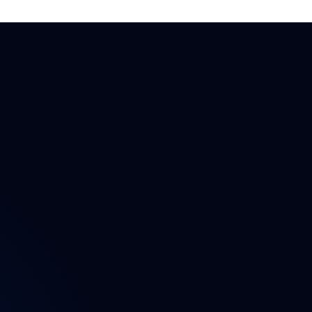
ektu
n
t
a údajů