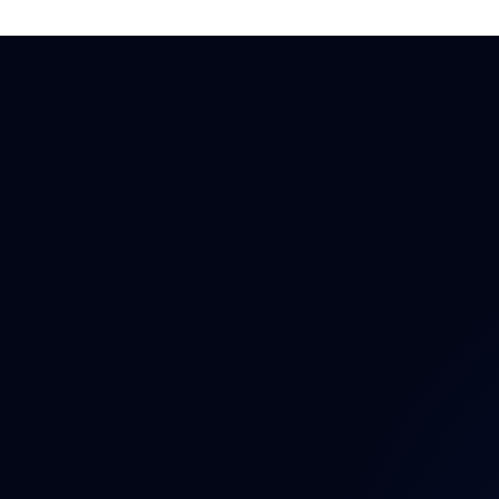
Auto
Auto
Auto
Bezp
Brzd
Dáln