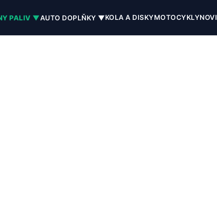
KOLA A DISKY
MOTOCYKLY
NOV
NY PALIV ▼
AUTO DOPLŇKY ▼