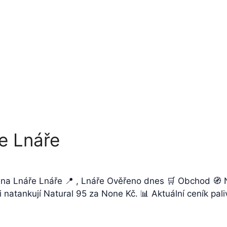
e Lnáře
zina Lnáře Lnáře 📍 , Lnáře Ověřeno dnes 🛒 Obchod 🧭 
i natankují Natural 95 za None Kč. 📊 Aktuální ceník pa