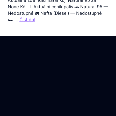
Aktuálně zde řidiči natankují Natural 95 za
None Kč. 📊 Aktuální ceník paliv 🚗 Natural 95 —
Nedostupné 🚛 Nafta (Diesel) — Nedostupné
🏎️ …
Číst dál