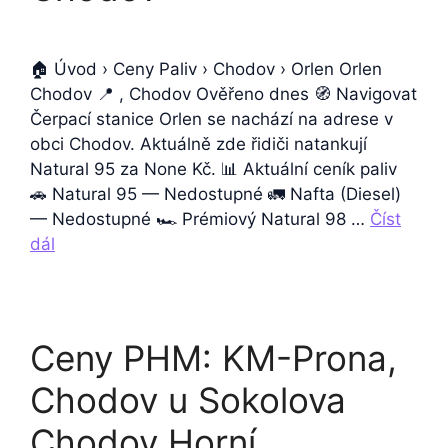
🏠 Úvod › Ceny Paliv › Chodov › Orlen Orlen
Chodov 📍 , Chodov Ověřeno dnes 🧭 Navigovat
Čerpací stanice Orlen se nachází na adrese v
obci Chodov. Aktuálně zde řidiči natankují
Natural 95 za None Kč. 📊 Aktuální ceník paliv
🚗 Natural 95 — Nedostupné 🚛 Nafta (Diesel)
— Nedostupné 🏎️ Prémiový Natural 98 …
Číst
dál
Ceny PHM: KM-Prona,
Chodov u Sokolova
Chodov Horní