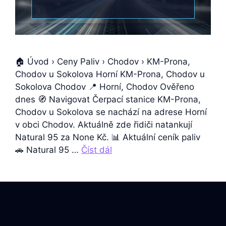
🏠 Úvod › Ceny Paliv › Chodov › KM-Prona,
Chodov u Sokolova Horní KM-Prona, Chodov u
Sokolova Chodov 📍 Horní, Chodov Ověřeno
dnes 🧭 Navigovat Čerpací stanice KM-Prona,
Chodov u Sokolova se nachází na adrese Horní
v obci Chodov. Aktuálně zde řidiči natankují
Natural 95 za None Kč. 📊 Aktuální ceník paliv
🚗 Natural 95 …
Číst dál